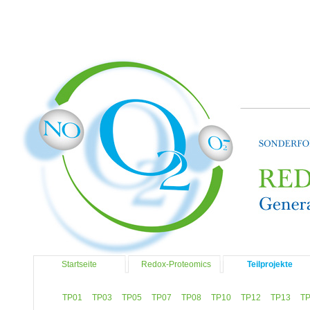
Startseite
Redox-Proteomics
Teilprojekte
TP01
TP03
TP05
TP07
TP08
TP10
TP12
TP13
T